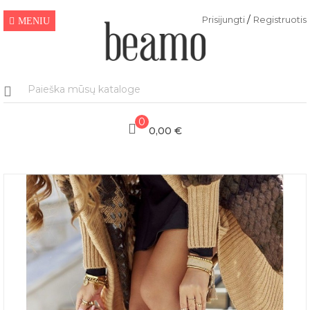
/
Prisijungti
Registruotis
MENIU
0
0,00 €