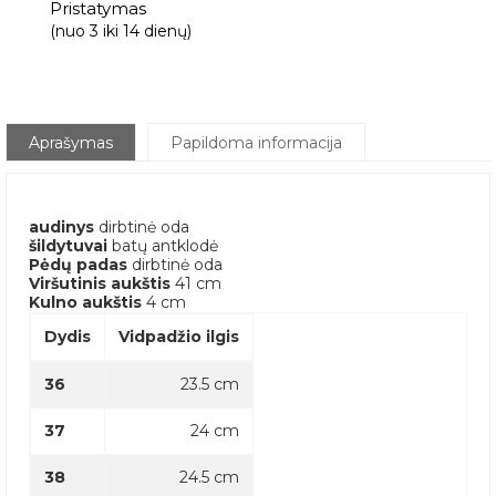
Pristatymas
(nuo 3 iki 14 dienų)
Aprašymas
Papildoma informacija
audinys
dirbtinė oda
šildytuvai
batų antklodė
Pėdų padas
dirbtinė oda
Viršutinis aukštis
41 cm
Kulno aukštis
4 cm
Dydis
Vidpadžio ilgis
36
23.5 cm
37
24 cm
38
24.5 cm