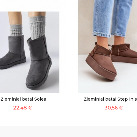
Žieminiai batai Solea
Žieminiai batai Step in s
22,48 €
30,56 €