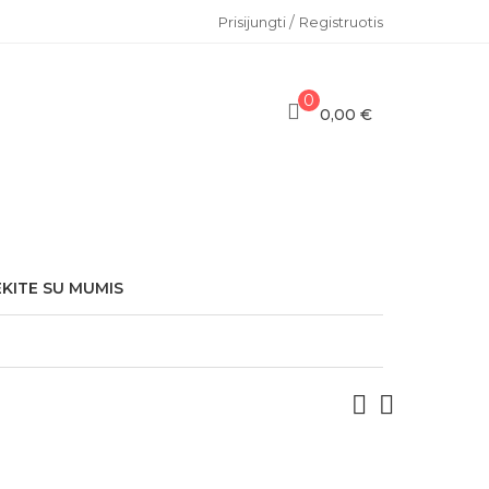
/
Prisijungti
Registruotis
0
0,00 €
EKITE SU MUMIS