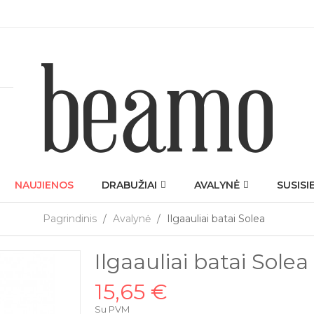
NAUJIENOS
DRABUŽIAI
AVALYNĖ
SUSISI
Pagrindinis
Avalynė
Ilgaauliai batai Solea
Ilgaauliai batai Solea
15,65 €
Su PVM