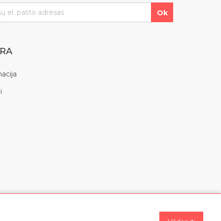
YRA
acija
i