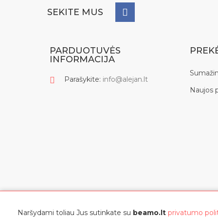
SEKITE MUS
PARDUOTUVĖS
PREK
INFORMACIJA
Sumažin
Parašykite:
info@alejan.lt
Naujos 
Naršydami toliau Jus sutinkate su
beamo.lt
privatumo poli