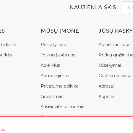
NAUJIENLAIŠKIS
ĖS
MŪSŲ ĮMONĖ
JŪSŲ PASK
ta kaina
Pristatymas
Asmeninė inform
prekės
Teisinis įspėjimas
Prekių grąžinima
Apie Mus
Užsakymai
Apmokėjimas
Grąžinimo kvitai
Privatumo politika
Adresai
Grąžinimas
Kuponai
Susisiekite su mumis
Svetainės žemėlapis
tika