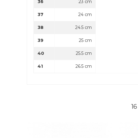
36
23 cm
37
24 cm
38
24.5 cm
39
25 cm
40
25.5 cm
41
26.5 cm
1