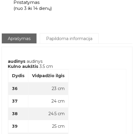
Pristatymas
(nuo 3 iki 14 dienų)
Aprašymas
Papildoma informacija
audinys
audinys
Kulno aukštis
3.5 cm
Dydis
Vidpadžio ilgis
36
23 cm
37
24 cm
38
24.5 cm
39
25 cm