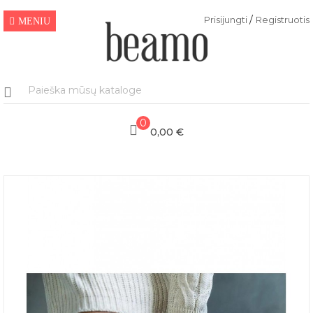
/
Prisijungti
Registruotis
MENIU
0
0,00 €