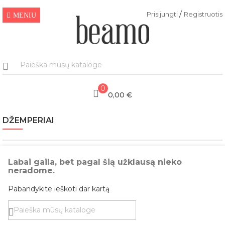
/
Prisijungti
Registruotis
MENIU
0
0,00 €
DŽEMPERIAI
Labai gaila, bet pagal šią užklausą nieko
neradome.
Pabandykite ieškoti dar kartą