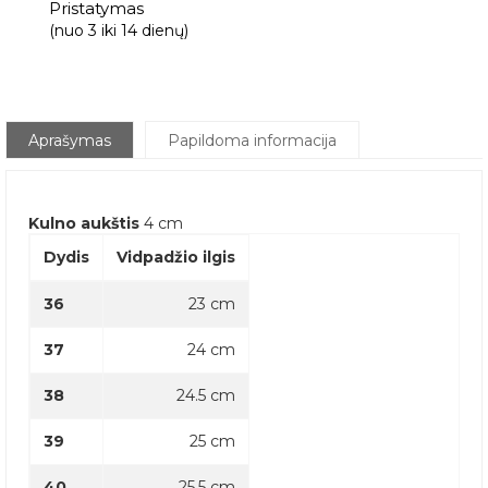
Pristatymas
(nuo 3 iki 14 dienų)
Aprašymas
Papildoma informacija
Kulno aukštis
4 cm
Dydis
Vidpadžio ilgis
36
23 cm
37
24 cm
38
24.5 cm
39
25 cm
40
25.5 cm