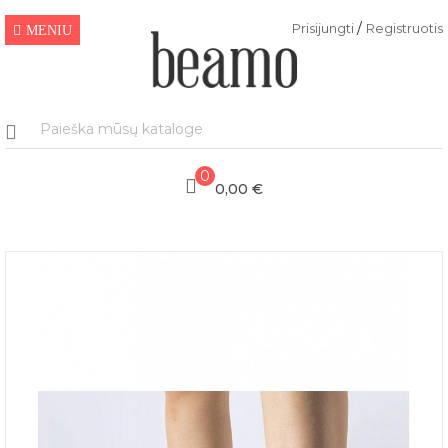
/
Prisijungti
Registruotis
MENIU
0
0,00 €