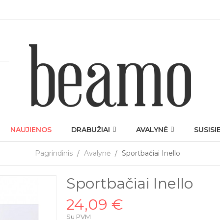
NAUJIENOS
DRABUŽIAI
AVALYNĖ
SUSISI
Pagrindinis
Avalynė
Sportbačiai Inello
Sportbačiai Inello
24,09 €
Su PVM