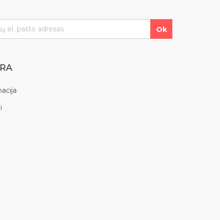
YRA
acija
i