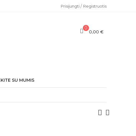
/
Prisijungti
Registruotis
0
0,00 €
EKITE SU MUMIS