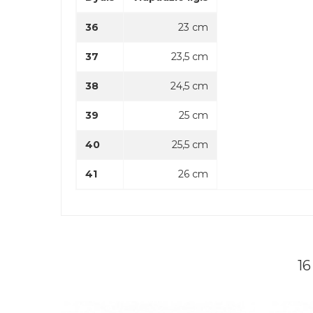
36
23 cm
37
23,5 cm
38
24,5 cm
39
25 cm
40
25,5 cm
41
26 cm
1