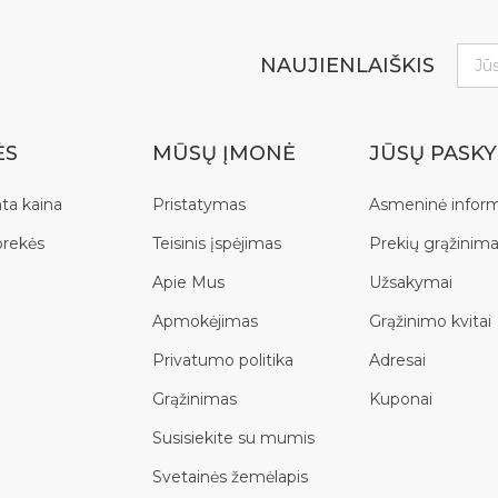
NAUJIENLAIŠKIS
ĖS
MŪSŲ ĮMONĖ
JŪSŲ PASK
ta kaina
Pristatymas
Asmeninė inform
prekės
Teisinis įspėjimas
Prekių grąžinima
Apie Mus
Užsakymai
Apmokėjimas
Grąžinimo kvitai
Privatumo politika
Adresai
Grąžinimas
Kuponai
Susisiekite su mumis
Svetainės žemėlapis