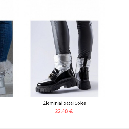
a
Žieminiai batai Solea
22,48 €