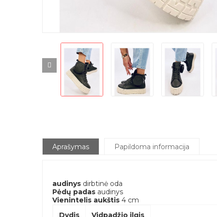
Aprašymas
Papildoma informacija
audinys
dirbtinė oda
Pėdų padas
audinys
Vienintelis aukštis
4 cm
Dydis
Vidpadžio ilgis