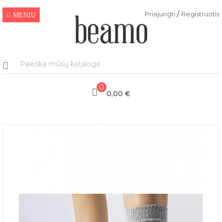
/
Prisijungti
Registruotis
MENIU
0
0,00 €