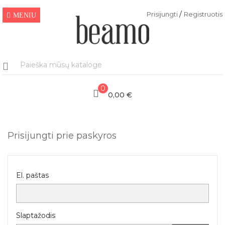
/
Prisijungti
Registruotis
MENIU
0
0,00 €
Prisijungti prie paskyros
El. paštas
Slaptažodis