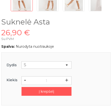
Suknelė Asta
26,90 €
Su PVM
Spalva:
Nurodyta nuotraukoje
Dydis
Kiekis
Į krepšelį