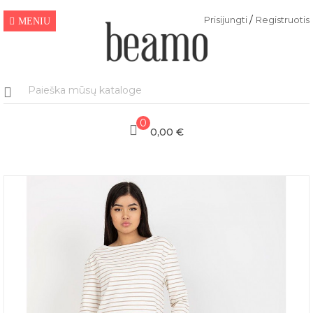
/
Prisijungti
Registruotis
MENIU
0
0,00 €