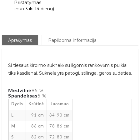
Pristatymas
(nuo 3 iki 14 dienų)
Aprašymas
Papildoma informacija
Ši tiesaus kirpimo suknelė su ilgomis rankovėmis puikiai
tiks kasdienai. Suknelė yra patogi, stilinga, geros sudeties.
Medvilnė
95 %
Spandeksas
5 %
Dydis
Krūtinė
Juosmuo
L
91 cm
84-90 cm
M
86 cm
78-86 cm
S
82 cm
72-80 cm