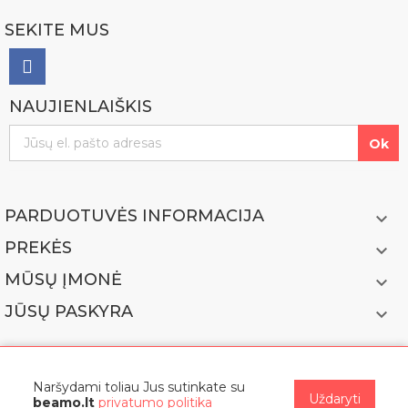
SEKITE MUS
NAUJIENLAIŠKIS
PARDUOTUVĖS INFORMACIJA

PREKĖS

MŪSŲ ĮMONĖ

JŪSŲ PASKYRA

Naršydami toliau Jus sutinkate su
Uždaryti
beamo.lt
privatumo politika
© 2022 BEAMO