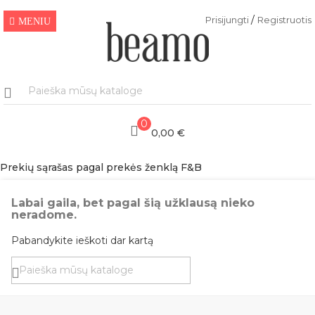
/
Prisijungti
Registruotis
MENIU
0
0,00 €
Prekių sąrašas pagal prekės ženklą F&B
Labai gaila, bet pagal šią užklausą nieko
neradome.
Pabandykite ieškoti dar kartą