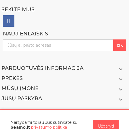
SEKITE MUS
NAUJIENLAIŠKIS
PARDUOTUVĖS INFORMACIJA

PREKĖS

MŪSŲ ĮMONĖ

JŪSŲ PASKYRA

Naršydami toliau Jus sutinkate su
Uždaryti
beamo.lt
privatumo politika
© 2022 BEAMO