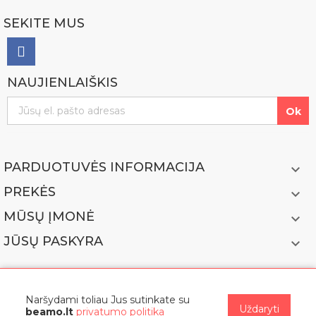
SEKITE MUS
NAUJIENLAIŠKIS
PARDUOTUVĖS INFORMACIJA

PREKĖS

MŪSŲ ĮMONĖ

JŪSŲ PASKYRA

Naršydami toliau Jus sutinkate su
Uždaryti
beamo.lt
privatumo politika
© 2022 BEAMO