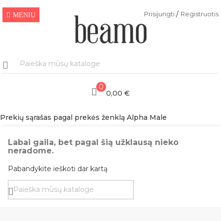
/
Prisijungti
Registruotis
MENIU
0
0,00 €
Prekių sąrašas pagal prekės ženklą Alpha Male
Labai gaila, bet pagal šią užklausą nieko
neradome.
Pabandykite ieškoti dar kartą