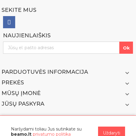
SEKITE MUS
NAUJIENLAIŠKIS
PARDUOTUVĖS INFORMACIJA

PREKĖS

MŪSŲ ĮMONĖ

JŪSŲ PASKYRA

Naršydami toliau Jus sutinkate su
Uždaryti
beamo.lt
privatumo politika
© 2022 BEAMO