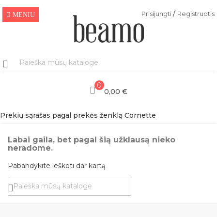
/
Prisijungti
Registruotis
MENIU
0
0,00 €
Prekių sąrašas pagal prekės ženklą Cornette
Labai gaila, bet pagal šią užklausą nieko
neradome.
Pabandykite ieškoti dar kartą