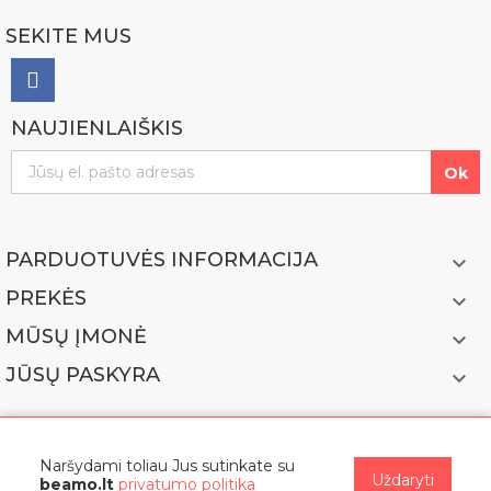
SEKITE MUS
NAUJIENLAIŠKIS
PARDUOTUVĖS INFORMACIJA

PREKĖS

MŪSŲ ĮMONĖ

JŪSŲ PASKYRA

Naršydami toliau Jus sutinkate su
Uždaryti
beamo.lt
privatumo politika
© 2022 BEAMO