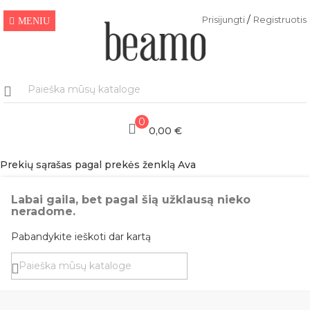
/
Prisijungti
Registruotis
MENIU
0
0,00 €
Prekių sąrašas pagal prekės ženklą Ava
Labai gaila, bet pagal šią užklausą nieko
neradome.
Pabandykite ieškoti dar kartą