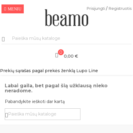
/
Prisijungti
Registruotis
MENIU
0
0,00 €
Prekių sąrašas pagal prekės ženklą Lupo Line
Labai gaila, bet pagal šią užklausą nieko
neradome.
Pabandykite ieškoti dar kartą