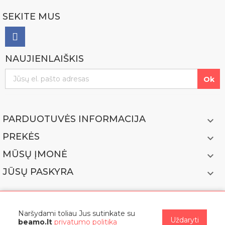
SEKITE MUS
NAUJIENLAIŠKIS
PARDUOTUVĖS INFORMACIJA

PREKĖS

MŪSŲ ĮMONĖ

JŪSŲ PASKYRA

Naršydami toliau Jus sutinkate su
Uždaryti
beamo.lt
privatumo politika
© 2022 BEAMO