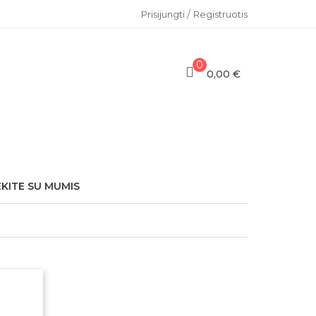
/
Prisijungti
Registruotis
0
0,00 €
EKITE SU MUMIS