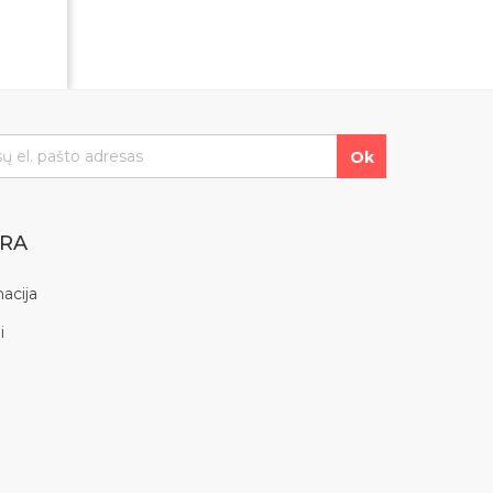
YRA
acija
i