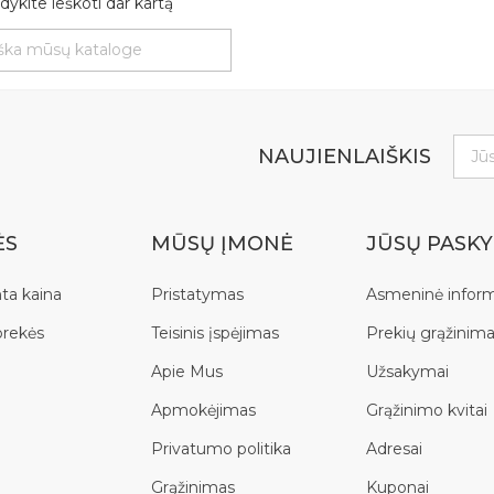
ykite ieškoti dar kartą
NAUJIENLAIŠKIS
ĖS
MŪSŲ ĮMONĖ
JŪSŲ PASK
ta kaina
Pristatymas
Asmeninė inform
prekės
Teisinis įspėjimas
Prekių grąžinima
Apie Mus
Užsakymai
Apmokėjimas
Grąžinimo kvitai
Privatumo politika
Adresai
Grąžinimas
Kuponai