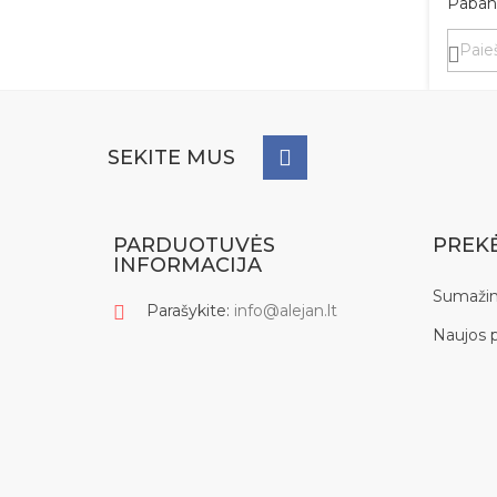
Paband
SEKITE MUS
PARDUOTUVĖS
PREK
INFORMACIJA
Sumažin
Parašykite:
info@alejan.lt
Naujos 