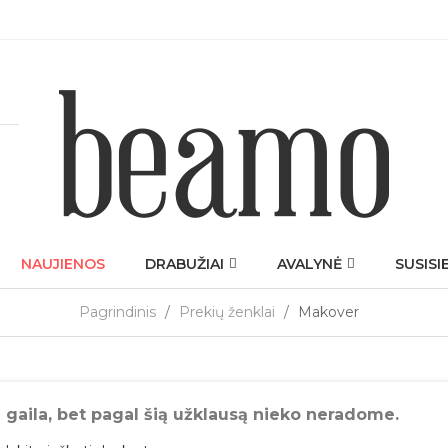
NAUJIENOS
DRABUŽIAI
AVALYNĖ
SUSISI
Pagrindinis
Prekių ženklai
Makover
 gaila, bet pagal šią užklausą nieko neradome.