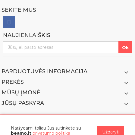
SEKITE MUS
NAUJIENLAIŠKIS
PARDUOTUVĖS INFORMACIJA

PREKĖS

MŪSŲ ĮMONĖ

JŪSŲ PASKYRA

Naršydami toliau Jus sutinkate su
Uždaryti
beamo.lt
privatumo politika
© 2022 BEAMO