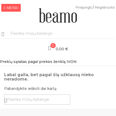
/
Prisijungti
Registruotis
MENIU
0
0,00 €
Prekių sąrašas pagal prekės ženklą IVON
Labai gaila, bet pagal šią užklausą nieko
neradome.
Pabandykite ieškoti dar kartą