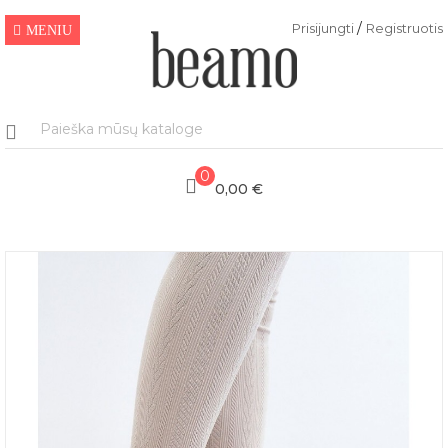
/
Prisijungti
Registruotis
MENIU
0
0,00 €