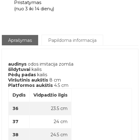
Pristatymas
(nuo 3 iki 14 dienų)
Aprašymas
Papildoma informacija
audinys
odos imitacija zomša
šildytuvai
kailis
Pėdų padas
kailis
Viršutinis aukštis
8 cm
Platformos aukštis
4.5 cm
Dydis
Vidpadžio ilgis
36
23.5 cm
37
24 cm
38
24.5 cm